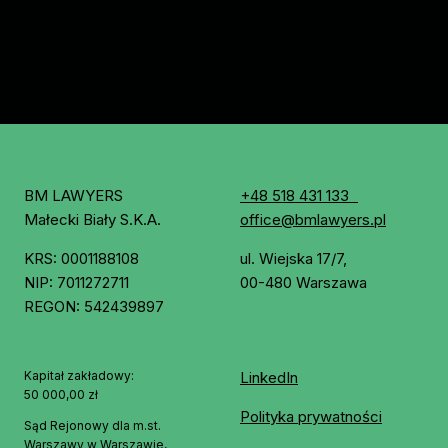
BM LAWYERS
+48 518 431 133
Małecki Biały S.K.A.
office@bmlawyers.pl
KRS: 0001188108
ul. Wiejska 17/7,
NIP: 7011272711
00-480 Warszawa
REGON: 542439897
Kapitał zakładowy:
LinkedIn
50 000,00 zł
Polityka prywatności
Sąd Rejonowy dla m.st.
Warszawy w Warszawie,