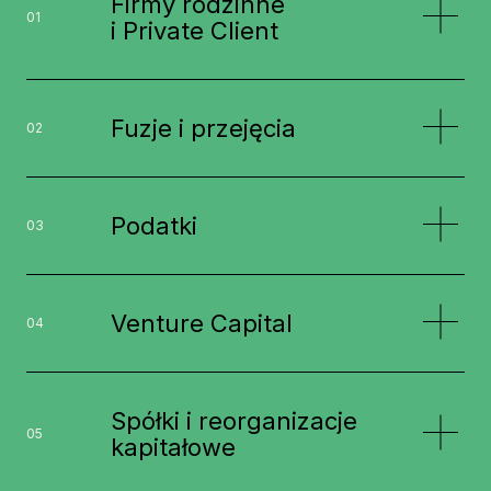
Firmy rodzinne
01
i Private Client
Fuzje i przejęcia
02
Podatki
03
Venture Capital
04
Spółki i reorganizacje
05
kapitałowe