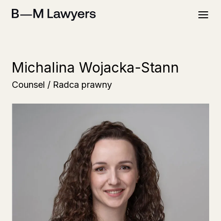
Przejdź
do
treści
Michalina Wojacka-Stann
Counsel / Radca prawny