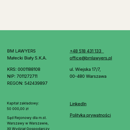
BM LAWYERS
+48 518 431 133
Małecki Biały S.K.A.
office@bmlawyers.pl
KRS: 0001188108
ul. Wiejska 17/7,
NIP: 7011272711
00-480 Warszawa
REGON: 542439897
Kapitał zakładowy:
LinkedIn
50 000,00 zł
Polityka prywatności
Sąd Rejonowy dla m.st.
Warszawy w Warszawie,
XII Wydział Gospodarczy