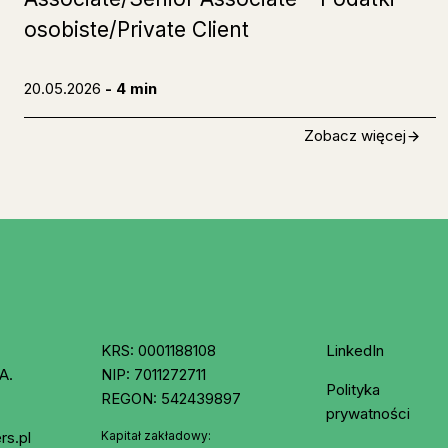
osobiste/Private Client
20.05.2026
- 4 min
Zobacz więcej
KRS: 0001188108
LinkedIn
A.
NIP: 7011272711
Polityka
REGON: 542439897
prywatności
rs.pl
Kapitał zakładowy: