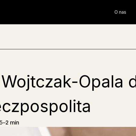
O nas
 Wojtczak-Opala d
czpospolita
5
–
2 min