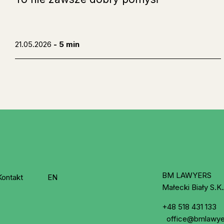
21.05.2026
- 5 min
BM LAWYERS
Kontakt
EN
Małecki Biały S.K.
+48 518 431 133
office@bmlawye