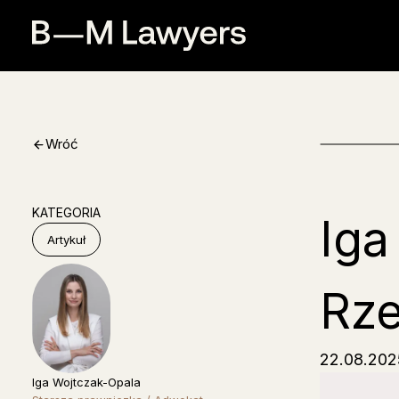
Przejdź
do
treści
Wróć
KATEGORIA
Iga
Artykuł
Rze
22.08.202
Iga Wojtczak-Opala