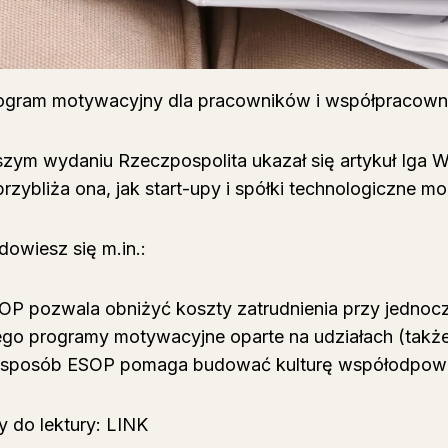
 program motywacyjny dla pracowników i współpracow
ym wydaniu Rzeczpospolita ukazał się artykuł Iga W
rzybliża ona, jak start-upy i spółki technologiczne
 dowiesz się
m.in
.:
SOP pozwala obniżyć koszty zatrudnienia przy jednoc
ego programy motywacyjne oparte na udziałach (takż
i sposób ESOP pomaga budować kulturę współodpowied
 do lektury:
LINK