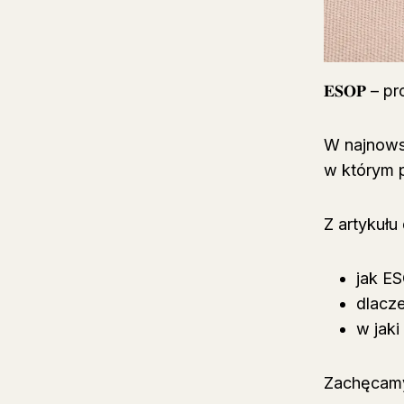
𝐄𝐒𝐎𝐏 –
W najnowsz
w którym p
Z artykułu
jak E
dlacz
w jak
Zachęcamy