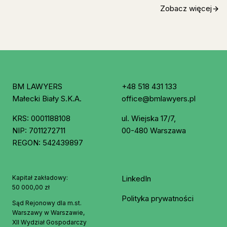
Zobacz więcej
BM LAWYERS
+48 518 431 133
Małecki Biały S.K.A.
office@bmlawyers.pl
KRS: 0001188108
ul. Wiejska 17/7,
NIP: 7011272711
00-480 Warszawa
REGON: 542439897
Kapitał zakładowy:
LinkedIn
50 000,00 zł
Polityka prywatności
Sąd Rejonowy dla m.st.
Warszawy w Warszawie,
XII Wydział Gospodarczy