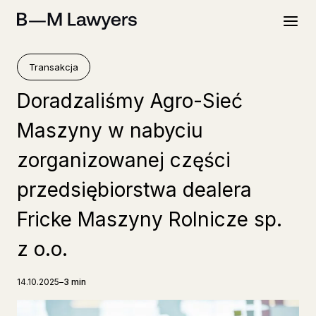
Przejdź
do
treści
Transakcja
Doradzaliśmy Agro-Sieć
Maszyny w nabyciu
zorganizowanej części
przedsiębiorstwa dealera
Fricke Maszyny Rolnicze sp.
z o.o.
14.10.2025
–
3 min